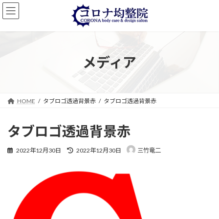
コ
ナ
ン
ビ
テ
ゲ
ン
ー
ツ
シ
へ
ョ
メディア
ス
ン
キ
に
ッ
移
プ
動
HOME
タブロゴ透過背景赤
タブロゴ透過背景赤
タブロゴ透過背景赤
最
2022年12月30日
2022年12月30日
三竹竜二
終
更
新
日
時
: