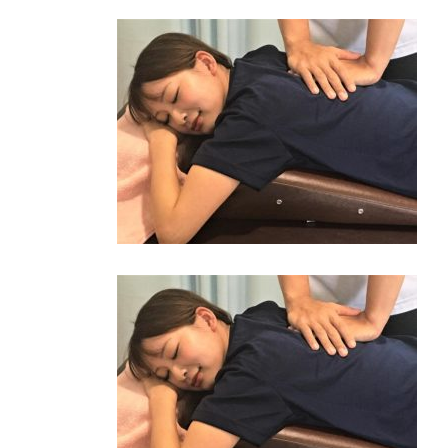
更
新
日
時
: