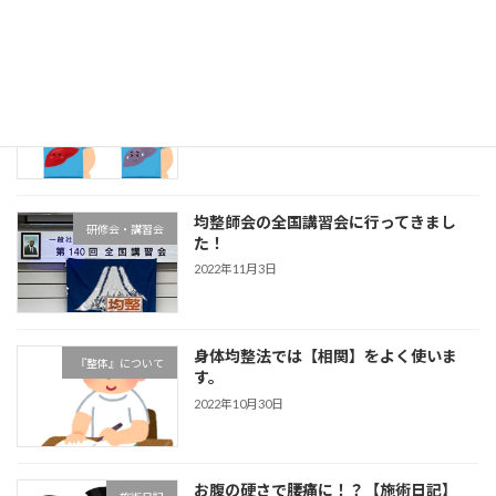
肝臓疲労が腰痛を誘発？【施術日記】
均整について
2022年11月5日
均整師会の全国講習会に行ってきまし
研修会・講習会
た！
2022年11月3日
身体均整法では【相関】をよく使いま
『整体』について
す。
2022年10月30日
お腹の硬さで腰痛に！？【施術日記】