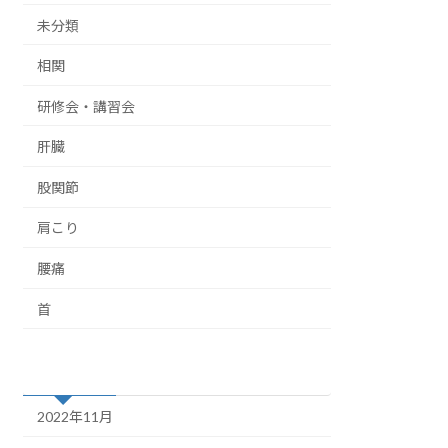
未分類
相関
研修会・講習会
肝臓
股関節
肩こり
腰痛
首
アーカイブ
2022年11月