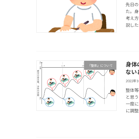
先日の
た。身
考え方
説した
身体
『整体』について
ない
2022年
整体等
と思う
一度に
に調整