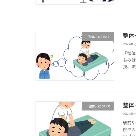
整体
『整体』について
2022年
『整体
もみほ
技、流
整体
『整体』について
2022年
駅前や
院やカ