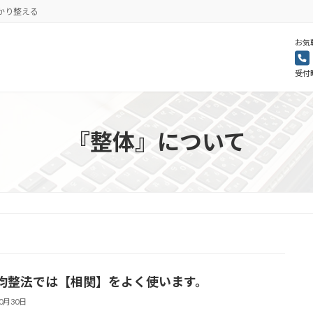
かり整える
お気
受付時
『整体』について
均整法では【相関】をよく使います。
10月30日