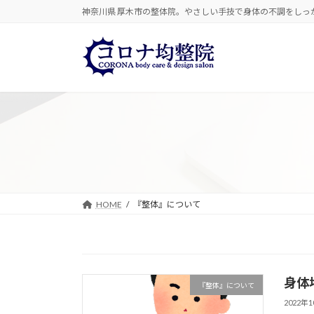
コ
ナ
神奈川県 厚木市の整体院。やさしい手技で身体の不調をしっ
ン
ビ
テ
ゲ
ン
ー
ツ
シ
へ
ョ
ス
ン
キ
に
ッ
移
プ
動
HOME
『整体』について
身体
『整体』について
2022年