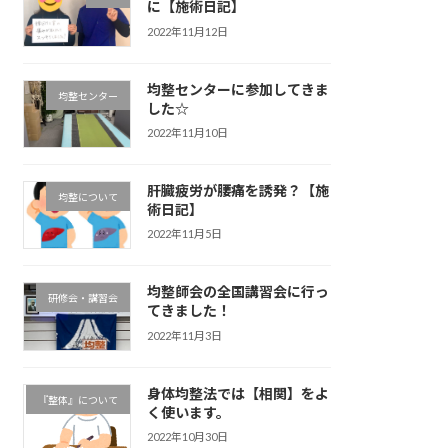
に【施術日記】
2022年11月12日
均整センターに参加してきま
均整センター
した☆
2022年11月10日
肝臓疲労が腰痛を誘発？【施
均整について
術日記】
2022年11月5日
均整師会の全国講習会に行っ
研修会・講習会
てきました！
2022年11月3日
身体均整法では【相関】をよ
『整体』について
く使います。
2022年10月30日