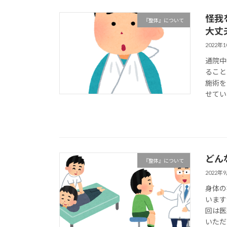
怪我
『整体』について
大丈
2022年
通院中
ること
施術を
せてい
どん
『整体』について
2022年
身体の
います
回は医
いただ